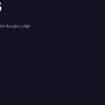
ف
كوادر تنفيذية م