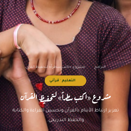
البرامج
مشروع «اكتب سطراً» لتحفيظ القرآن
التعليم · قرآني
مشروع «اكتب سطراً» لتحفيظ القرآن
تعزيز ارتباط الأيتام بالقرآن وتحسين القراءة والكتابة
والحفظ التدريجي.