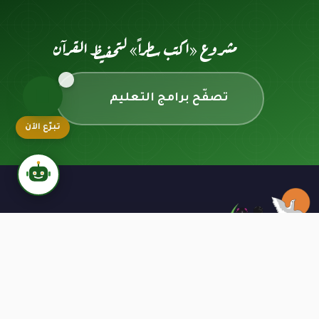
مشروع «اكتب سطراً» لتحفيظ القرآن
تصفّح برامج التعليم
تبرّع الآن
نافذتك للأيتام - نعمل منذ عام 1991 على تقديم
الرعاية الشاملة للأيتام وأسرهم بأعلى معايير
الشفافية والموثوقية.