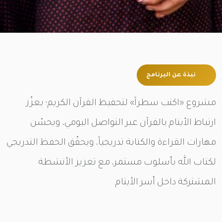
نبذة عن البرنامج
مشروع «اكتب سطراً» لتحفيظ القرآن الكريم؛ يعزّز
ارتباط الأيتام بالقرآن عبر التواصل اليومي، ويحسّن
مهارات القراءة والكتابة تدريجياً، ويحقّق الحفظ التدريجي
لكتاب الله بأسلوب مستمر، مع تعزيز الأنشطة
المشتركة داخل أسر الأيتام.