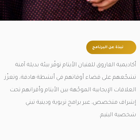
نبذة عن البرنامج
أكاديمية الفاروق للفتيان الأيتام توفّر بيئة بديلة آمنة
تشجّعهم على قضاء أوقاتهم في أنشطة هادفة، وتعزّز
العلاقات الإيجابية الموجّهة بين الأيتام وأقرانهم تحت
إشراف متخصص، عبر برامج تربوية ودينية تبني
شخصية اليتيم.