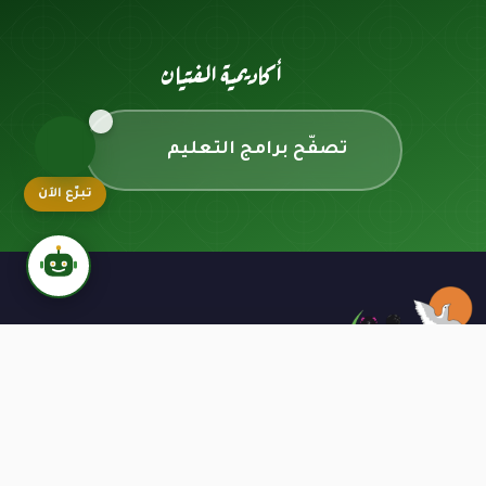
أكاديمية الفتيان
تصفّح برامج التعليم
تبرّع الآن
نافذتك للأيتام - نعمل منذ عام 1991 على تقديم
الرعاية الشاملة للأيتام وأسرهم بأعلى معايير
الشفافية والموثوقية.