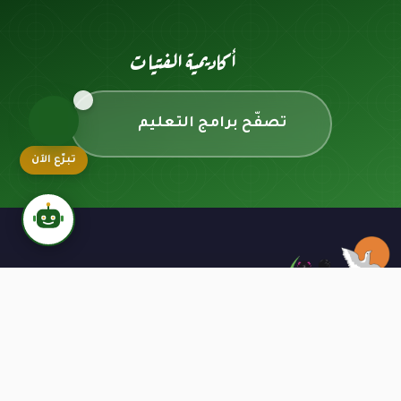
أكاديمية الفتيات
تصفّح برامج التعليم
تبرّع الآن
نافذتك للأيتام - نعمل منذ عام 1991 على تقديم
الرعاية الشاملة للأيتام وأسرهم بأعلى معايير
الشفافية والموثوقية.