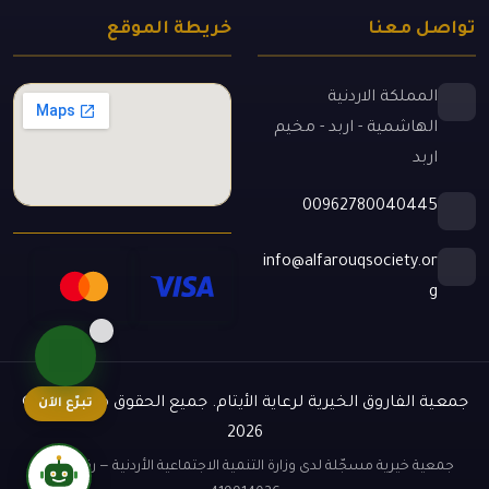
تواصل معنا
خريطة الموقع
المملكة الاردنية
الهاشمية - اربد - مخيم
اربد
00962780040445
info@alfarouqsociety.or
g
جمعية الفاروق الخيرية لرعاية الأيتام.
جميع الحقوق محفوظة.
©
تبرّع الآن
2026
جمعية خيرية مسجّلة لدى وزارة التنمية الاجتماعية الأردنية — رقم وطني