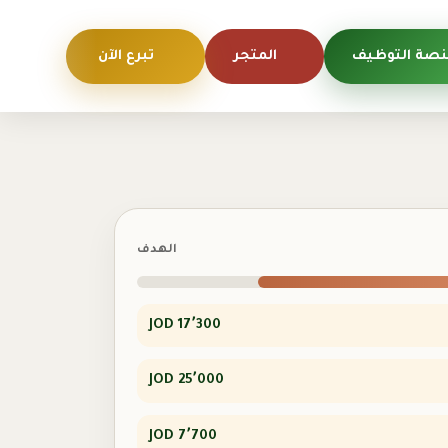
صة التوظيف
المتجر
تبرع الآن
الهدف
17٬300 JOD
25٬000 JOD
7٬700 JOD