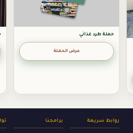
حملة طرد غذائي
ح
عرض الحملة
روابط سريعة
برامجنا
توا