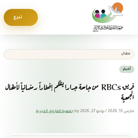
Skip to conten
Skip to foote
تبرع
مقال
أخبار
فريق RBCs من جامعة جدارا ينظّم إفطاراً رمضانياً لأطفال
الجمعية
مارس 13, 2026
/
يونيو 27, 2026
by
جمعية الفاروق الخيرية