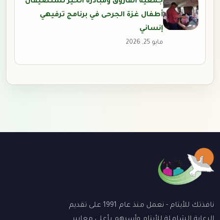
جمعية الفاروق ومبادرة الخير تستضيفان
أطفال غزة الجرحى في برنامج ترفيهي
إنساني
مايو 25, 2026
نافذتك للأيتام - نعمل منذ عام 1991 على تقديم
الرعاية الشاملة للأيتام وأسرهم بأعلى معايير