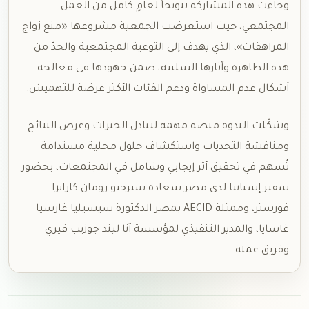
وجاءت هذه المشاركة تتويجاً لعامٍ كامل من العمل
المجتمعي، حيث استعرضت الجمعية مشروعها «منع زواج
المراهقات»، الذي يهدف إلى التوعية المجتمعية والحدّ من
هذه الظاهرة وآثارها السلبية، ضمن جهودها في معالجة
أشكال عدم المساواة ودعم الفئات الأكثر عرضة للتهميش.
وشكّلت الندوة منصة مهمة لتبادل الخبرات وعرض النتائج
ومناقشة التحديات واستكشاف حلول محلية مستدامة
تُسهم في تحقيق أثر إيجابي وشامل في المجتمعات، بحضور
سفير إسبانيا لدى مصر سعادة سيرخيو رومان كارانزا
فورستر، وممثلة AECID بمصر الدكتورة سيسيليا غارسيا
غاسايا، والمدير التنفيذي لمؤسسة آنا ليند جوزيب فيري
وفريق عمله.